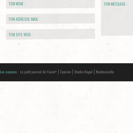
Les copains :
Le petit journal de Canal+
Cyprien
Studio Bagel
Madmoizelle