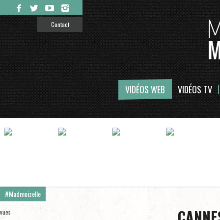
Contact
VIDÉOS WEB
VIDÉOS TV
#Madmoizelle
CANNES
vues