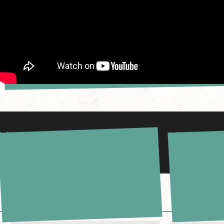
le 20/06/2018
le 20/07/2017
160H DANS LE TRANSSIBERIEN
BOUCLETTE BROT
2017
0
COMMENTAIRES