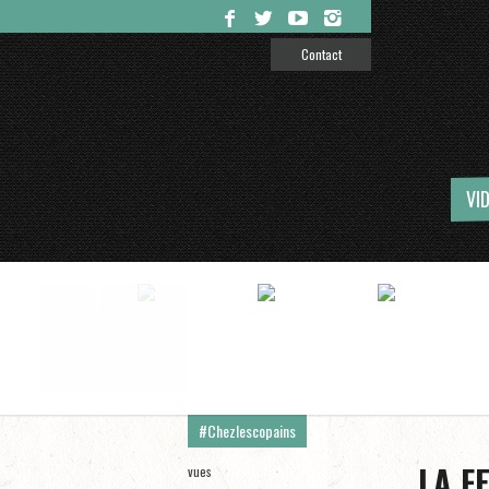
Contact
VI
#Chezlescopains
LA F
vues