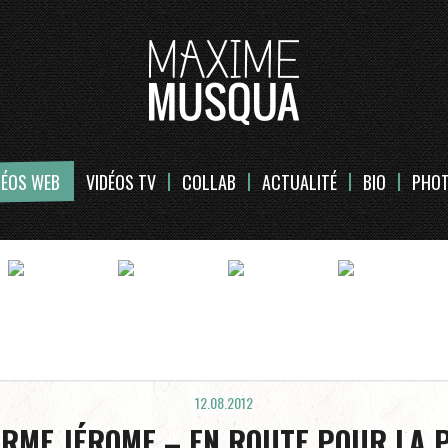
DÉOS WEB
VIDÉOS TV
COLLAB
ACTUALITÉ
BIO
PHO
12.08.2012
ERME JÉROME – EN ROUTE POUR LA 