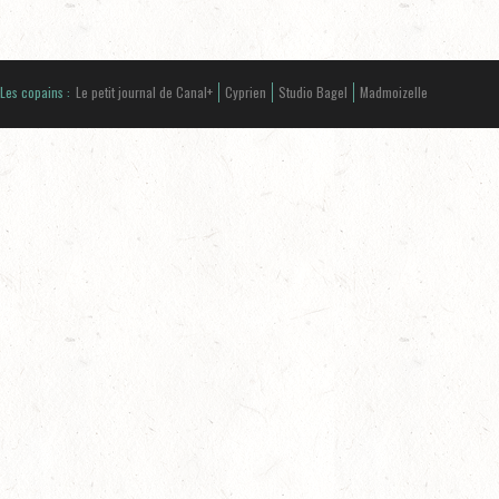
Les copains :
Le petit journal de Canal+
Cyprien
Studio Bagel
Madmoizelle