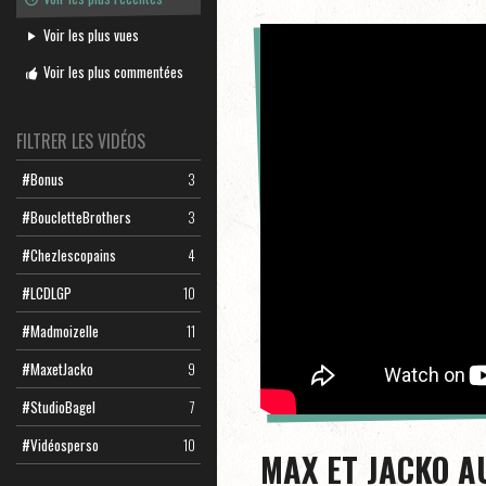
Voir les plus vues
Voir les plus commentées
FILTRER LES VIDÉOS
#Bonus
3
#BoucletteBrothers
3
#Chezlescopains
4
#LCDLGP
10
#Madmoizelle
11
#MaxetJacko
9
#StudioBagel
7
#Vidéosperso
10
MAX ET JACKO A