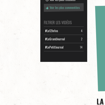
Voir les plus commentées
FILTRER LES VIDÉOS
#Le12Infos
4
#LeGrandJournal
2
#LePetitJournal
14
LA