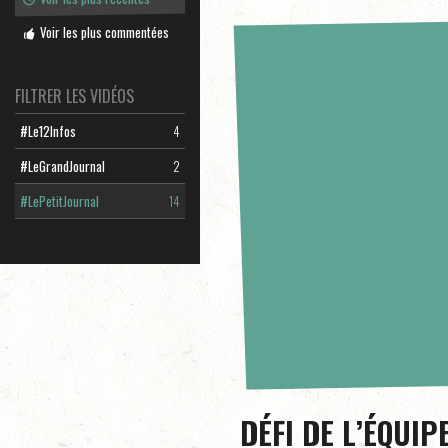
Voir les plus commentées
FILTRER LES VIDÉOS
#Le12Infos
4
#LeGrandJournal
2
#LePetitJournal
14
DÉFI DE L’ÉQUIP