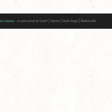
Les copains :
Le petit journal de Canal+
Cyprien
Studio Bagel
Madmoizelle