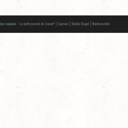
Les copains :
Le petit journal de Canal+
Cyprien
Studio Bagel
Madmoizelle