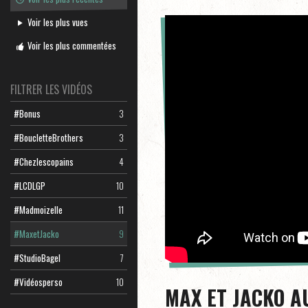
Voir les plus vues
Voir les plus commentées
FILTRER LES VIDÉOS
#Bonus
3
#BoucletteBrothers
3
#Chezlescopains
4
#LCDLGP
10
#Madmoizelle
11
#MaxetJacko
9
#StudioBagel
7
#Vidéosperso
10
MAX ET JACKO A